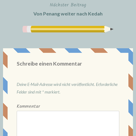
t
t
e
Nächster Beitrag
)
)
t
)
Von Penang weiter nach Kedah
Schreibe einen Kommentar
Deine E-Mail-Adresse wird nicht veröffentlicht.
Erforderliche
Felder sind mit
*
markiert.
Kommentar