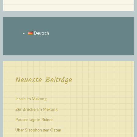
Deutsch
Neueste Beiträge
Inseln im Mekong
Zur Brücke am Mekong
Pausentage in Ruinen
Über Sisophon gen Osten