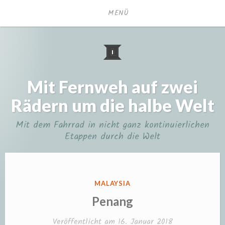
Zum
MENÜ
Inhalt
springen
Mit Fernweh auf zwei
Rädern um die halbe Welt
Mit dem Fahrrad in nicht ganz kontinuierlichen
Etappen durch die Welt
VERÖFFENTLICHT
MALAYSIA
IN
Penang
Veröffentlicht am
16. Januar 2018