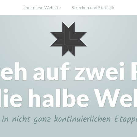
Über diese Website
Strecken und Statistik
eh auf zwei
ie halbe We
in nicht ganz kontinuierlichen Etapp