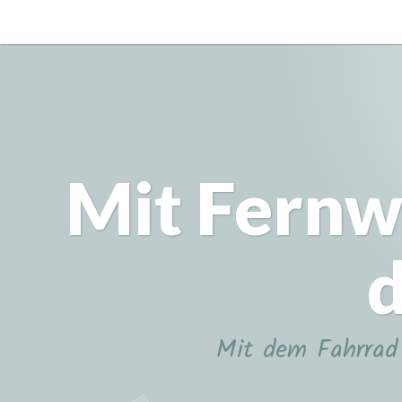
Zum
Inhalt
springen
Mit Fernw
d
Mit dem Fahrrad 