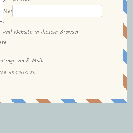
Website
E-
Mai
l
und Website in diesem Browser
ere.
iträge via E-Mail.