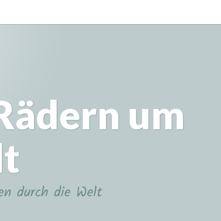
 Rädern um
lt
en durch die Welt