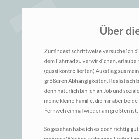
Über di
Zumindest schrittweise versuche ich 
dem Fahrrad zu verwirklichen, erlaube 
(quasi kontrollierten) Ausstieg aus mei
größeren Abhängigkeiten. Realistisch b
denn natürlich bin ich an Job und sozia
meine kleine Familie, die mir aber beid
Fernweh einmal wieder am größten ist.
So gesehen habe ich es doch richtig gu
mehrere Wochen währende Freiheit im 