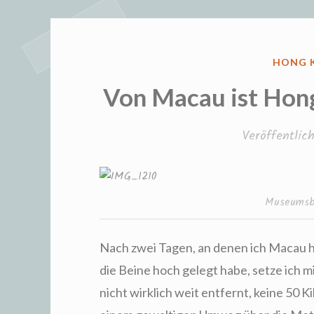
VERÖFF
HONG 
IN
Von Macau ist Hong
Veröffentli
Museumsb
Nach zwei Tagen, an denen ich Macau 
die Beine hoch gelegt habe, setze ich m
nicht wirklich weit entfernt, keine 50 K