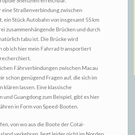
opole Shenzhen erreichbar.
r eine Straßenverbindung zwischen
 ein Stück Autobahn von insgesamt 55 km
r drei zusammenhängende Brücken und durch
atürlich tabu ist. Die Brücke wird
 ob ich hier mein Fahrrad transportiert
recherchiert.
glichen Fährverbindungen zwischen Macau
r schon genügend Fragen auf, die sich im
 klären lassen. Eine klassische
 und Guangdong zum Beispiel, gibt es hier
enfähren in Form von Speed-Booten.
en, von wo aus die Boote der Cotai-
land verkehren, liegt leider nicht im Norden