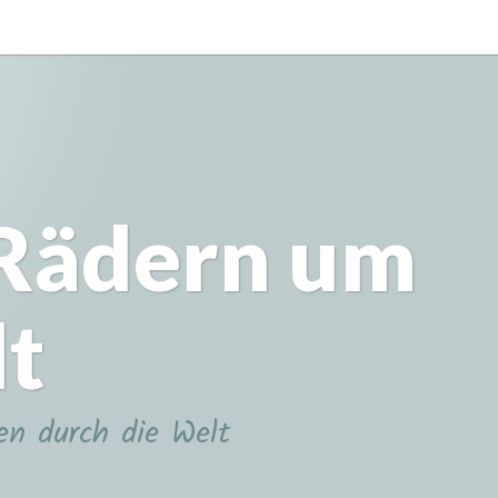
 Rädern um
lt
en durch die Welt