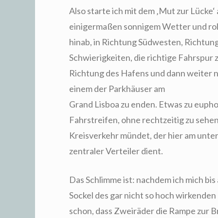
Also starte ich mit dem ‚Mut zur Lücke
einigermaßen sonnigem Wetter und roll
hinab, in Richtung Südwesten, Richtung
Schwierigkeiten, die richtige Fahrspur z
Richtung des Hafens und dann weiter n
einem der Parkhäuser am
Grand Lisboa zu enden. Etwas zu euphor
Fahrstreifen, ohne rechtzeitig zu sehe
Kreisverkehr mündet, der hier am unter
zentraler Verteiler dient.
Das Schlimme ist: nachdem ich mich bis
Sockel des gar nicht so hoch wirkenden
schon, dass Zweiräder die Rampe zur Br