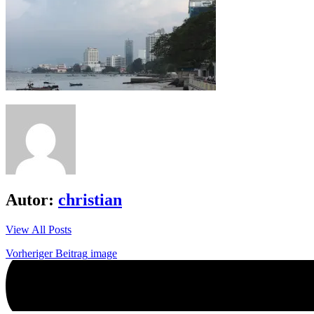
Autor:
christian
View All Posts
Beitrags-
Vorheriger Beitrag
image
Navigation