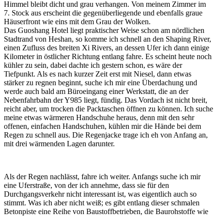
Himmel bleibt dicht und grau verhangen. Von meinem Zimmer im
7. Stock aus erscheint die gegenüberliegende und ebenfalls graue
Häuserfront wie eins mit dem Grau der Wolken.
Das Guoshang Hotel liegt praktischer Weise schon am nördlichen
Stadtrand von Heshan, so komme ich schnell an den Shaping River,
einen Zufluss des breiten Xi Rivers, an dessen Ufer ich dann einige
Kilometer in östlicher Richtung entlang fahre. Es scheint heute noch
kühler zu sein, dabei dachte ich gestern schon, es wäre der
Tiefpunkt. Als es nach kurzer Zeit erst mit Niesel, dann etwas
stärker zu regnen beginnt, suche ich mir eine Überdachung und
werde auch bald am Büroeingang einer Werkstatt, die an der
Nebenfahrbahn der Y985 liegt, fündig. Das Vordach ist nicht breit,
reicht aber, um trocken die Packtaschen öffnen zu können. Ich suche
meine etwas wärmeren Handschuhe heraus, denn mit den sehr
offenen, einfachen Handschuhen, kühlen mir die Hände bei dem
Regen zu schnell aus. Die Regenjacke trage ich eh von Anfang an,
mit drei wärmenden Lagen darunter.
Als der Regen nachlässt, fahre ich weiter. Anfangs suche ich mir
eine Uferstraße, von der ich annehme, dass sie für den
Durchgangsverkehr nicht interessant ist, was eigentlich auch so
stimmt. Was ich aber nicht weiß; es gibt entlang dieser schmalen
Betonpiste eine Reihe von Baustoffbetrieben, die Baurohstoffe wie