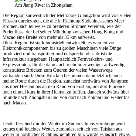
Am Jiang River in Zhongshan
Die Region südwestlich der Metropole Guangzhou wird von vielen
Flüssen durchzogen, die alle in Richtung Südchinesisches Meer
strömen, sich teilweise zu breiteren Strömen vereinen, wie der
Perlenfluss, der bei seiner Mündung zwischen Hong Kong und
Macao eine Breite von mehr als 35 km aufweist.
Diese Region ist stark industriell entwickelt, es werden von
Elektronikkomponenten bis zu großen Maschinen viele Dinge
produziert und transportiert und entsprechend stark ist die
Infrastruktur ausgebaut. Hauptsächlich Fernverkehrs- und
Expressrouten, für die dann auch mehr oder weniger aufwendig
konstruierte Brücken zum Queren der vielen Wasserwege
vorhanden sind. Diese Brücken bestimmen dann letztlich auch
meine Route durch die Region, zunächst nordwärts von Jiangmen
aus über Heshan bis an den Rand von Foshan, um dort Florence
noch einmal kurz in ihrer Heimat zu treffen, danach südwärts über
Shunde nach Zhongshan und von dort nach Zhuhai und weiter bis
nach Macao.
Leider beschert mir der Winter im Süden Chinas vorübergehend
graues und feuchtes Wetter, zumindest seit ich von Taishan aus
weiter in nördlicher Richtung gefahren bin, wurde es täglich etwas