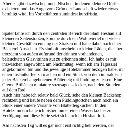
Aber es gibt dazwischen noch Nischen, in denen kleinere Dörfer
existieren und das Auge vom Grün der Landschaft wieder etwas
beruhigt wird. Im Vorbeifahren zumindest kurzfristig.
Später fahre ich durch den zentralen Bereich der Stadt Heshan auf
kleineren Seitenstraßen, komme durch ein Wohnviertel mit vielen
kleinen Geschäften entlang der Straßen und halte dabei nach einer
Bäckerei Ausschau. Es sind oft unscheinbar kleine Läden, die aber
trotzdem von außen aufgrund der drinnen vorhandenen,
beleuchteten Glasvitrinen gut zu erkennen sind. Ich habe es mir
inzwischen angewöhnt, am Nachmittag, wenn ich am Tagesziel
angekommen bin und das jeweilige Hotelzimmer bezogen habe, mir
einen Instantkaffee zu machen und ein Stück von dem in praktisch
jeder Bäckerei angebotenen Blätterteig mit Pudding zu essen. Eine
Créme Brûlée en miniature sozusagen – lecker, nach den Stunden
auf dem Rad.
Auch hier habe ich relativ bald Glück, sehe den kleinen Backshop
rechtzeitig und kaufe neben dem Puddingtörtchen auch noch ein
Stück einer andere Variante von Blätterteigkuchen. In den
Hotelzimmern hatte ich bisher immer einen Wasserkocher zur
Verfügung und diese Serie setzt sich auch in Heshan fort.
Am nächsten Tag will es gar nicht erst richtig hell werden, der