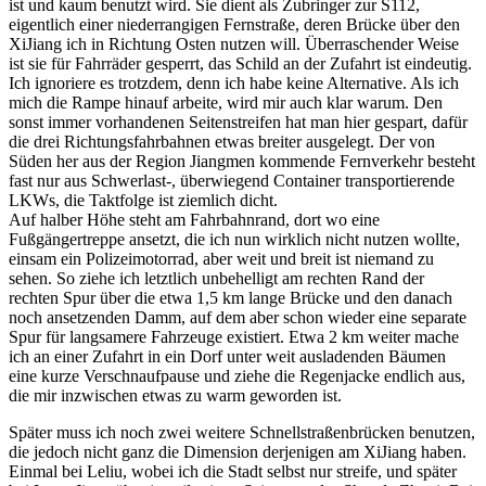
ist und kaum benutzt wird. Sie dient als Zubringer zur S112,
eigentlich einer niederrangigen Fernstraße, deren Brücke über den
XiJiang ich in Richtung Osten nutzen will. Überraschender Weise
ist sie für Fahrräder gesperrt, das Schild an der Zufahrt ist eindeutig.
Ich ignoriere es trotzdem, denn ich habe keine Alternative. Als ich
mich die Rampe hinauf arbeite, wird mir auch klar warum. Den
sonst immer vorhandenen Seitenstreifen hat man hier gespart, dafür
die drei Richtungsfahrbahnen etwas breiter ausgelegt. Der von
Süden her aus der Region Jiangmen kommende Fernverkehr besteht
fast nur aus Schwerlast-, überwiegend Container transportierende
LKWs, die Taktfolge ist ziemlich dicht.
Auf halber Höhe steht am Fahrbahnrand, dort wo eine
Fußgängertreppe ansetzt, die ich nun wirklich nicht nutzen wollte,
einsam ein Polizeimotorrad, aber weit und breit ist niemand zu
sehen. So ziehe ich letztlich unbehelligt am rechten Rand der
rechten Spur über die etwa 1,5 km lange Brücke und den danach
noch ansetzenden Damm, auf dem aber schon wieder eine separate
Spur für langsamere Fahrzeuge existiert. Etwa 2 km weiter mache
ich an einer Zufahrt in ein Dorf unter weit ausladenden Bäumen
eine kurze Verschnaufpause und ziehe die Regenjacke endlich aus,
die mir inzwischen etwas zu warm geworden ist.
Später muss ich noch zwei weitere Schnellstraßenbrücken benutzen,
die jedoch nicht ganz die Dimension derjenigen am XiJiang haben.
Einmal bei Leliu, wobei ich die Stadt selbst nur streife, und später