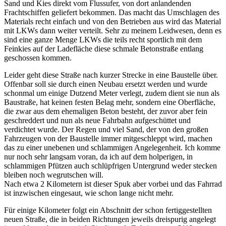
Sand und Kies direkt vom Flussufer, von dort anlandenden
Frachtschiffen geliefert bekommen. Das macht das Umschlagen des
Materials recht einfach und von den Betrieben aus wird das Material
mit LKWs dann weiter verteilt. Sehr zu meinem Leidwesen, denn es
sind eine ganze Menge LKWs die teils recht sportlich mit dem
Feinkies auf der Ladefläche diese schmale Betonstraße entlang
geschossen kommen.
Leider geht diese Straße nach kurzer Strecke in eine Baustelle über.
Offenbar soll sie durch einen Neubau ersetzt werden und wurde
schonmal um einige Dutzend Meter verlegt, zudem dient sie nun als
Baustraße, hat keinen festen Belag mehr, sondern eine Oberfläche,
die zwar aus dem ehemaligen Beton besteht, der zuvor aber fein
geschreddert und nun als neue Fahrbahn aufgeschüttet und
verdichtet wurde. Der Regen und viel Sand, der von den großen
Fahrzeugen von der Baustelle immer mitgeschleppt wird, machen
das zu einer unebenen und schlammigen Angelegenheit. Ich komme
nur noch sehr langsam voran, da ich auf dem holperigen, in
schlammigen Pfützen auch schlüpfrigen Untergrund weder stecken
bleiben noch wegrutschen will.
Nach etwa 2 Kilometern ist dieser Spuk aber vorbei und das Fahrrad
ist inzwischen eingesaut, wie schon lange nicht mehr.
Für einige Kilometer folgt ein Abschnitt der schon fertiggestellten
neuen Straße, die in beiden Richtungen jeweils dreispurig angelegt