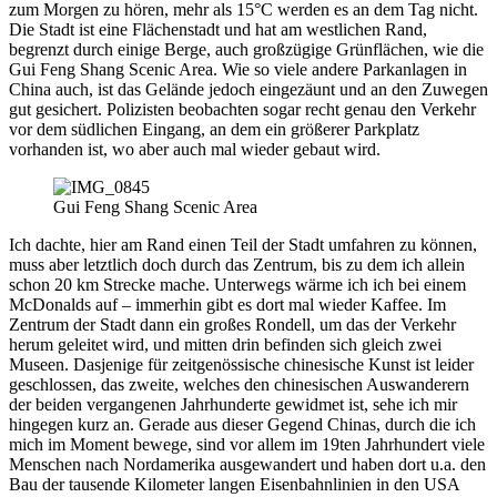
zum Morgen zu hören, mehr als 15°C werden es an dem Tag nicht.
Die Stadt ist eine Flächenstadt und hat am westlichen Rand,
begrenzt durch einige Berge, auch großzügige Grünflächen, wie die
Gui Feng Shang Scenic Area. Wie so viele andere Parkanlagen in
China auch, ist das Gelände jedoch eingezäunt und an den Zuwegen
gut gesichert. Polizisten beobachten sogar recht genau den Verkehr
vor dem südlichen Eingang, an dem ein größerer Parkplatz
vorhanden ist, wo aber auch mal wieder gebaut wird.
Gui Feng Shang Scenic Area
Ich dachte, hier am Rand einen Teil der Stadt umfahren zu können,
muss aber letztlich doch durch das Zentrum, bis zu dem ich allein
schon 20 km Strecke mache. Unterwegs wärme ich ich bei einem
McDonalds auf – immerhin gibt es dort mal wieder Kaffee. Im
Zentrum der Stadt dann ein großes Rondell, um das der Verkehr
herum geleitet wird, und mitten drin befinden sich gleich zwei
Museen. Dasjenige für zeitgenössische chinesische Kunst ist leider
geschlossen, das zweite, welches den chinesischen Auswanderern
der beiden vergangenen Jahrhunderte gewidmet ist, sehe ich mir
hingegen kurz an. Gerade aus dieser Gegend Chinas, durch die ich
mich im Moment bewege, sind vor allem im 19ten Jahrhundert viele
Menschen nach Nordamerika ausgewandert und haben dort u.a. den
Bau der tausende Kilometer langen Eisenbahnlinien in den USA