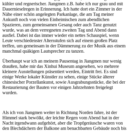
kühler und regnerischer. Jiangmen z.B. habe ich nur grau und mit
Dauernieselregen in Erinnerung. Ich hatte dort ein Zimmer in der
Nähe einer schön angelegten Parkanlage, die am Tag meiner
Ankunft noch von vielen Einheimischen zum abendlichen
Spazieren, zum gemeinsamen Gesang oder auch Tanz genutzt
wurde, was an dem verregneten zweiten Tag und Abend dann
ausfiel. Dabei ist das immer wieder ein nettes Schauspiel, wenn
Leute verschiedenster Altersstufen sich auf einem großen Platz
treffen, um gemeinsam in der Dämmerung zu der Musik aus einem
manchmal quäkigen Lautsprecher zu tanzen.
Überhaupt war ich an meinem Pausentag in Jiangmen nur wenig
draußen, habe mir das Xinhui Museum angesehen, wo mehrere
kleinere Ausstellungen präsentiert werden, Eintritt frei. Es sind
einige Werke lokaler Künstler zu sehen, einige Stücke älterer
chinesischer Porzellankunst, sowie Ausgrabungsstücke, die bei der
Restaurierung der Bauten vor einigen Jahrzehnten freigelegt
wurden.
Als ich von Jiangmen weiter in Richtung Norden fahre, ist der
Himmel stark bewölkt, der leichte Regen vom Abend hat in der
Nacht irgendwann aufgehört, aber die Tropfgeräusche waren von
den Blechdächern der Balkone am benachbarten Gebäude noch bis