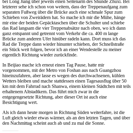
bei Long Jiang über jeweils einen Seitenarm des Shunde Zhuxi. Bei
letzterer sehe ich schon von weitem, dass der Treppenaufgang zum
separaten Fußweg über die Brücke auch eine schmale Spur zum
Schieben von Zweirädern hat. So mache ich mir die Mühe, hänge
mir eine der beiden Gepäcktaschen über die Schulter und schiebe
das Rad langsam die vier Treppenabsätze nach oben, wo ich dann
ganz entspannt und getrennt vom Verkehr die ca. 400 m lange
Brücke zum anderen Ufer hinüber radeln kann. Dort muss ich das
Rad die Treppe dann wieder hinunter schieben, der Schnellstraße
ein Stück weit folgen, bevor ich an einer Wendestelle zu meiner
eigentlich Richtung wieder zurückfinde.
In Beijiao mache ich erneut einen Tag Pause, hatte mir
vorgenommen, mit der Metro von Foshan aus nach Guangzhou
hineinzufahren, aber lasse es wegen des durchwachsenen, kühlen
Wetters bleiben und mache stattdessen einen Tagesausflug über 50
km mit dem Fahrrad nach Shanwa, einem kleinen Städtchen mit teils
erhaltenem Altstadtkern. Das führt mich zwar in die
entgegengesetzte Richtung, aber dieser Ort ist auch eine
Besichtigung wert.
Als ich dann heute morgen in Richtung Süden weiterfahre, ist die
Luft gleich wieder etwas wärmer, als an den letzten Tagen, und über
den Nachmittag scheint auch ab und zu mal die Sonne.