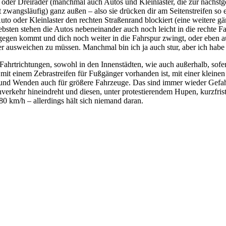
- oder Dreiräder (manchmal auch Autos und Kleinlaster, die zur nächst
wangsläufig) ganz außen – also sie drücken dir am Seitenstreifen so 
Auto oder Kleinlaster den rechten Straßenrand blockiert (eine weitere g
iebsten stehen die Autos nebeneinander auch noch leicht in die rechte
tgegen kommt und dich noch weiter in die Fahrspur zwingt, oder eben a
ausweichen zu müssen. Manchmal bin ich ja auch stur, aber ich habe sc
ahrtrichtungen, sowohl in den Innenstädten, wie auch außerhalb, sofer
mit einem Zebrastreifen für Fußgänger vorhanden ist, mit einer kleinen
nd Wenden auch für größere Fahrzeuge. Das sind immer wieder Gefahrst
verkehr hineindreht und diesen, unter protestierendem Hupen, kurzfristi
80 km/h – allerdings hält sich niemand daran.