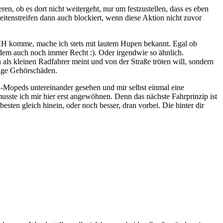
en, ob es dort nicht weitergeht, nur um festzustellen, dass es eben
eitenstreifen dann auch blockiert, wenn diese Aktion nicht zuvor
ICH komme, mache ich stets mit lautem Hupen bekannt. Egal ob
em auch noch immer Recht :). Oder irgendwie so ähnlich.
 als kleinen Radfahrer meint und von der Straße tröten will, sondern
itige Gehörschäden.
r E-Mopeds untereinander gesehen und mir selbst einmal eine
sste ich mir hier erst angewöhnen. Denn das nächste Fahrprinzip ist
ten gleich hinein, oder noch besser, dran vorbei. Die hinter dir