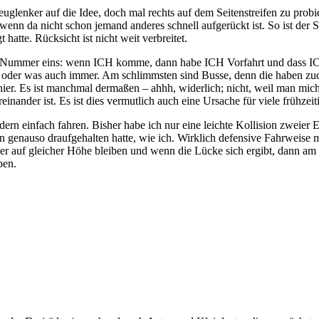
lenker auf die Idee, doch mal rechts auf dem Seitenstreifen zu probier
enn da nicht schon jemand anderes schnell aufgerückt ist. So ist der S
hatte. Rücksicht ist nicht weit verbreitet.
Regel Nummer eins: wenn ICH komme, dann habe ICH Vorfahrt und dass 
oder was auch immer. Am schlimmsten sind Busse, denn die haben zud
hier. Es ist manchmal dermaßen – ahhh, widerlich; nicht, weil man mich
reinander ist. Es ist dies vermutlich auch eine Ursache für viele frühze
ndern einfach fahren. Bisher habe ich nur eine leichte Kollision zweie
genauso draufgehalten hatte, wie ich. Wirklich defensive Fahrweise mu
auf gleicher Höhe bleiben und wenn die Lücke sich ergibt, dann am bes
ben.