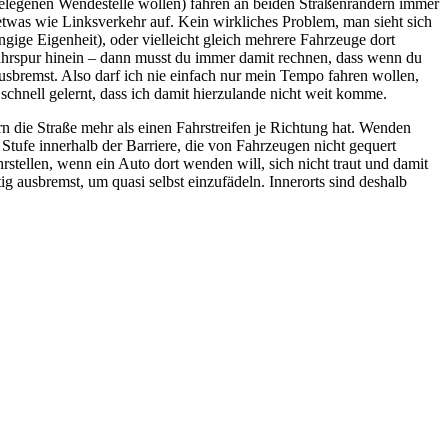
gelegenen Wendestelle wollen) fahren an beiden Straßenrändern immer
etwas wie Linksverkehr auf. Kein wirkliches Problem, man sieht sich
ängige Eigenheit), oder vielleicht gleich mehrere Fahrzeuge dort
 Fahrspur hinein – dann musst du immer damit rechnen, dass wenn du
usbremst. Also darf ich nie einfach nur mein Tempo fahren wollen,
hnell gelernt, dass ich damit hierzulande nicht weit komme.
n die Straße mehr als einen Fahrstreifen je Richtung hat. Wenden
 Stufe innerhalb der Barriere, die von Fahrzeugen nicht gequert
ellen, wenn ein Auto dort wenden will, sich nicht traut und damit
g ausbremst, um quasi selbst einzufädeln. Innerorts sind deshalb