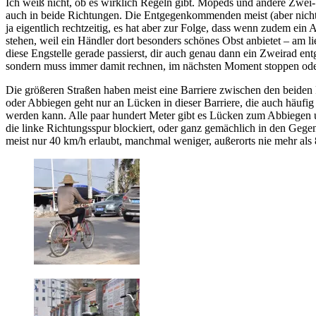
Ich weiß nicht, ob es wirklich Regeln gibt. Mopeds und andere Zwei
auch in beide Richtungen. Die Entgegenkommenden meist (aber nicht z
ja eigentlich rechtzeitig, es hat aber zur Folge, dass wenn zudem ein 
stehen, weil ein Händler dort besonders schönes Obst anbietet – am l
diese Engstelle gerade passierst, dir auch genau dann ein Zweirad en
sondern muss immer damit rechnen, im nächsten Moment stoppen oder 
Die größeren Straßen haben meist eine Barriere zwischen den beiden F
oder Abbiegen geht nur an Lücken in dieser Barriere, die auch häufig 
werden kann. Alle paar hundert Meter gibt es Lücken zum Abbiegen u
die linke Richtungsspur blockiert, oder ganz gemächlich in den Gegen
meist nur 40 km/h erlaubt, manchmal weniger, außerorts nie mehr als 