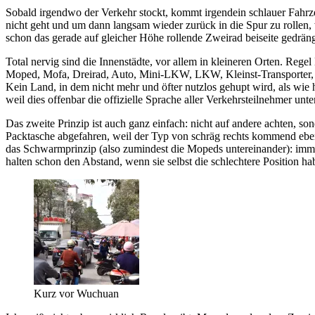
Sobald irgendwo der Verkehr stockt, kommt irgendein schlauer Fahrzeug
nicht geht und um dann langsam wieder zurück in die Spur zu rollen, w
schon das gerade auf gleicher Höhe rollende Zweirad beiseite gedrängt 
Total nervig sind die Innenstädte, vor allem in kleineren Orten. 
Moped, Mofa, Dreirad, Auto, Mini-LKW, LKW, Kleinst-Transporter, 
Kein Land, in dem nicht mehr und öfter nutzlos gehupt wird, als wie 
weil dies offenbar die offizielle Sprache aller Verkehrsteilnehmer unte
Das zweite Prinzip ist auch ganz einfach: nicht auf andere achten, so
Packtasche abgefahren, weil der Typ von schräg rechts kommend eben 
das Schwarmprinzip (also zumindest die Mopeds untereinander): immer 
halten schon den Abstand, wenn sie selbst die schlechtere Position ha
Kurz vor Wuchuan