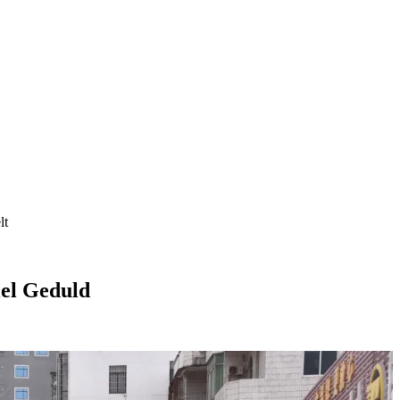
lt
iel Geduld