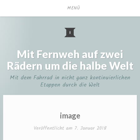
Zum
MENÜ
Inhalt
springen
Mit Fernweh auf zwei
Rädern um die halbe Welt
Mit dem Fahrrad in nicht ganz kontinuierlichen
Etappen durch die Welt
image
Veröffentlicht am
7. Januar 2018