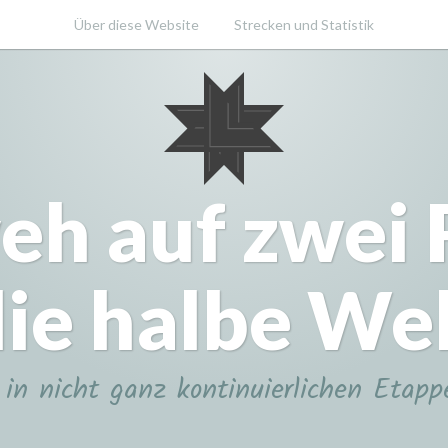
Über diese Website
Strecken und Statistik
eh auf zwei
ie halbe We
in nicht ganz kontinuierlichen Etapp