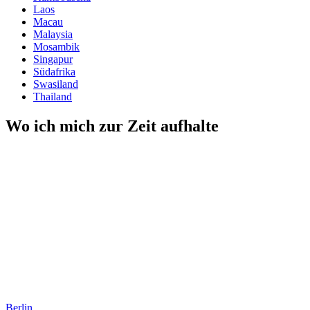
Laos
Macau
Malaysia
Mosambik
Singapur
Südafrika
Swasiland
Thailand
Wo ich mich zur Zeit aufhalte
Berlin