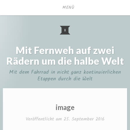
Zum
MENÜ
Inhalt
springen
Mit Fernweh auf zwei
Rädern um die halbe Welt
Mit dem Fahrrad in nicht ganz kontinuierlichen
Etappen durch die Welt
image
Veröffentlicht am
25. September 2016