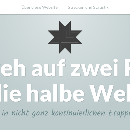
Über diese Website
Strecken und Statistik
eh auf zwei
ie halbe We
in nicht ganz kontinuierlichen Etapp