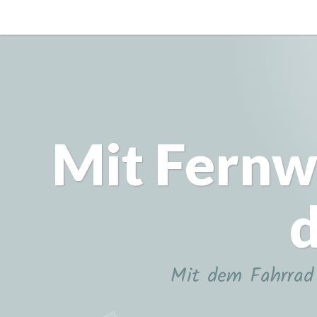
Zum
Inhalt
springen
Mit Fernw
d
Mit dem Fahrrad 