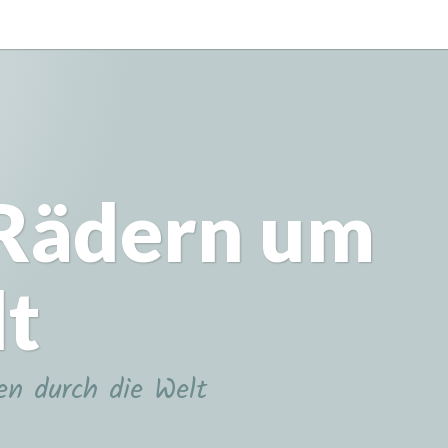
 Rädern um
lt
en durch die Welt