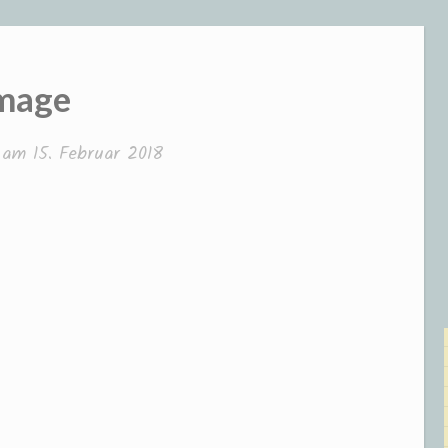
mage
t am
15. Februar 2018