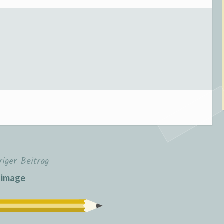
riger Beitrag
image