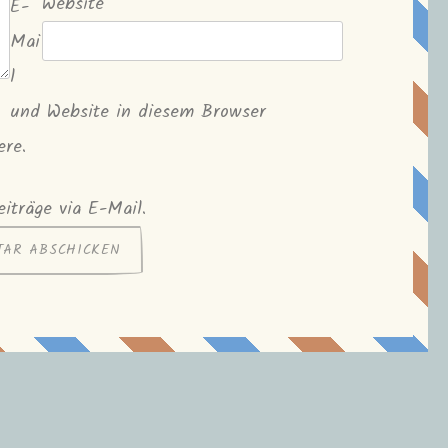
Website
E-
Mai
l
und Website in diesem Browser
ere.
iträge via E-Mail.