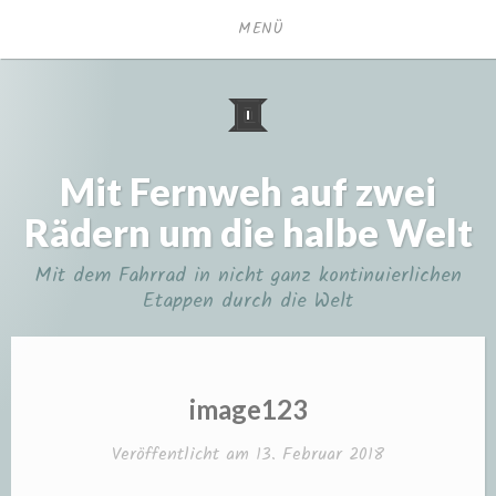
Zum
MENÜ
Inhalt
springen
Mit Fernweh auf zwei
Rädern um die halbe Welt
Mit dem Fahrrad in nicht ganz kontinuierlichen
Etappen durch die Welt
image123
Veröffentlicht am
13. Februar 2018