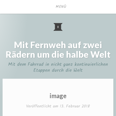
Zum
MENÜ
Inhalt
springen
Mit Fernweh auf zwei
Rädern um die halbe Welt
Mit dem Fahrrad in nicht ganz kontinuierlichen
Etappen durch die Welt
image
Veröffentlicht am
13. Februar 2018