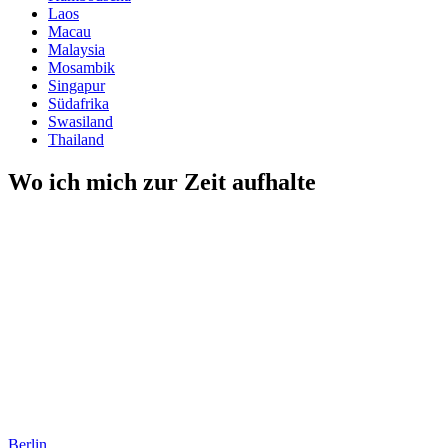
Laos
Macau
Malaysia
Mosambik
Singapur
Südafrika
Swasiland
Thailand
Wo ich mich zur Zeit aufhalte
Berlin