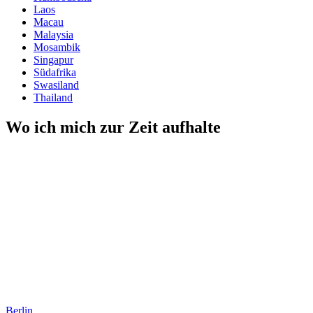
Laos
Macau
Malaysia
Mosambik
Singapur
Südafrika
Swasiland
Thailand
Wo ich mich zur Zeit aufhalte
Berlin