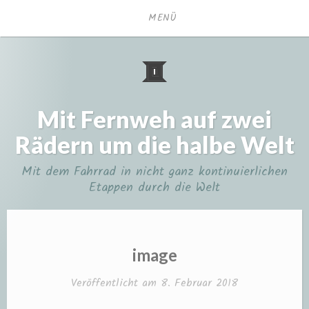
Zum
MENÜ
Inhalt
springen
Mit Fernweh auf zwei
Rädern um die halbe Welt
Mit dem Fahrrad in nicht ganz kontinuierlichen
Etappen durch die Welt
image
Veröffentlicht am
8. Februar 2018