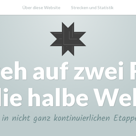
Über diese Website
Strecken und Statistik
eh auf zwei
ie halbe We
in nicht ganz kontinuierlichen Etapp