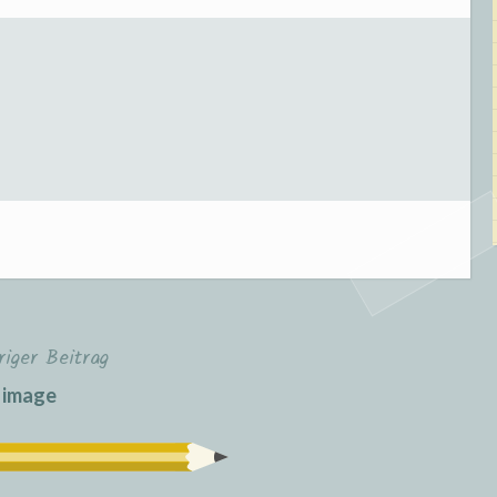
riger Beitrag
image