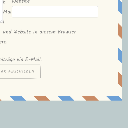
Website
E-
Mai
l
und Website in diesem Browser
ere.
iträge via E-Mail.