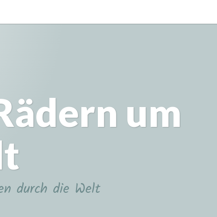
 Rädern um
lt
en durch die Welt