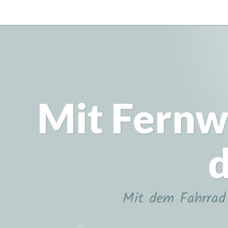
Zum
Inhalt
springen
Mit Fernw
d
Mit dem Fahrrad 