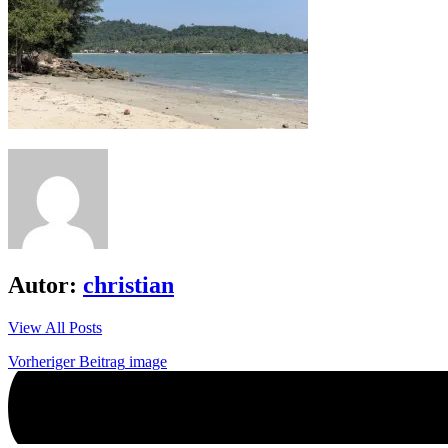
Autor:
christian
View All Posts
Beitrags-
Vorheriger Beitrag
image
Navigation