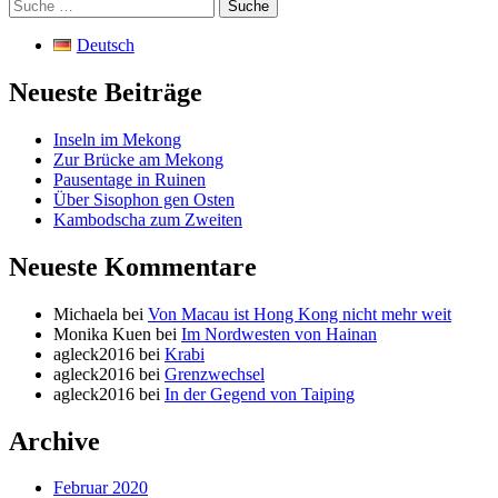
Suche
nach:
Deutsch
Neueste Beiträge
Inseln im Mekong
Zur Brücke am Mekong
Pausentage in Ruinen
Über Sisophon gen Osten
Kambodscha zum Zweiten
Neueste Kommentare
Michaela
bei
Von Macau ist Hong Kong nicht mehr weit
Monika Kuen
bei
Im Nordwesten von Hainan
agleck2016
bei
Krabi
agleck2016
bei
Grenzwechsel
agleck2016
bei
In der Gegend von Taiping
Archive
Februar 2020