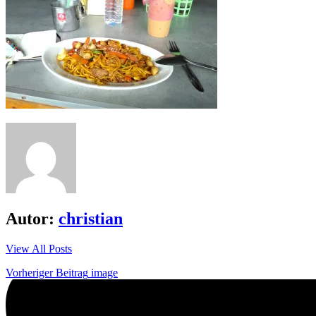
Autor:
christian
View All Posts
Beitrags-
Vorheriger Beitrag
image
Navigation