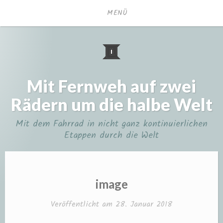
Zum
MENÜ
Inhalt
springen
Mit Fernweh auf zwei
Rädern um die halbe Welt
Mit dem Fahrrad in nicht ganz kontinuierlichen
Etappen durch die Welt
image
Veröffentlicht am
28. Januar 2018