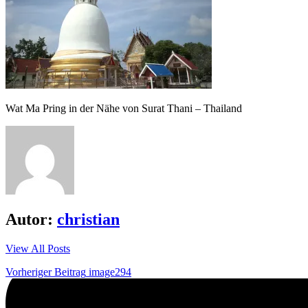
Wat Ma Pring in der Nähe von Surat Thani – Thailand
Autor:
christian
View All Posts
Beitrags-
Vorheriger Beitrag
image294
Navigation