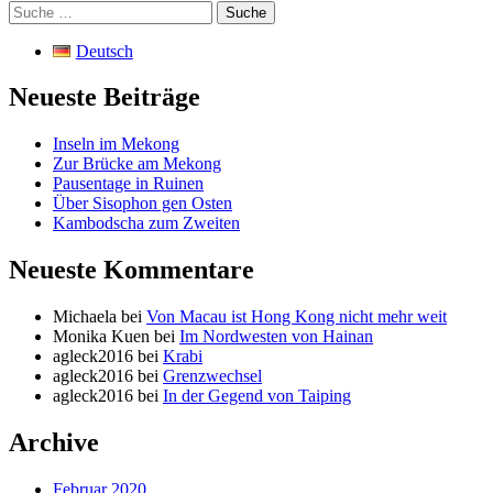
Suche
nach:
Deutsch
Neueste Beiträge
Inseln im Mekong
Zur Brücke am Mekong
Pausentage in Ruinen
Über Sisophon gen Osten
Kambodscha zum Zweiten
Neueste Kommentare
Michaela
bei
Von Macau ist Hong Kong nicht mehr weit
Monika Kuen
bei
Im Nordwesten von Hainan
agleck2016
bei
Krabi
agleck2016
bei
Grenzwechsel
agleck2016
bei
In der Gegend von Taiping
Archive
Februar 2020