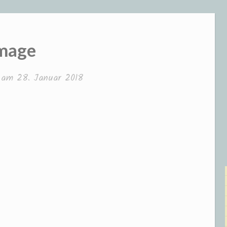
mage
t am
28. Januar 2018