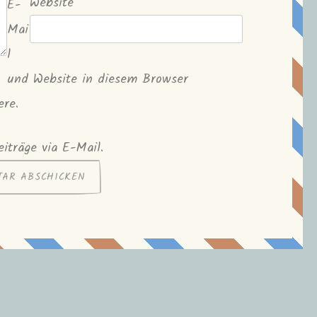
Website
E-
Mai
l
und Website in diesem Browser
ere.
iträge via E-Mail.