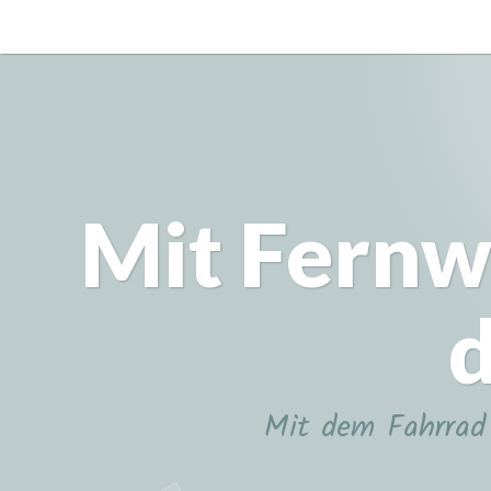
Zum
Inhalt
springen
Mit Fernw
d
Mit dem Fahrrad 