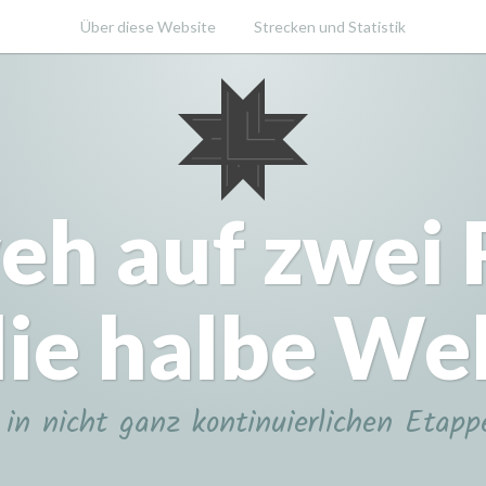
Über diese Website
Strecken und Statistik
eh auf zwei
ie halbe We
in nicht ganz kontinuierlichen Etapp