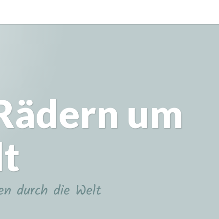
 Rädern um
lt
en durch die Welt