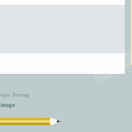
riger Beitrag
image