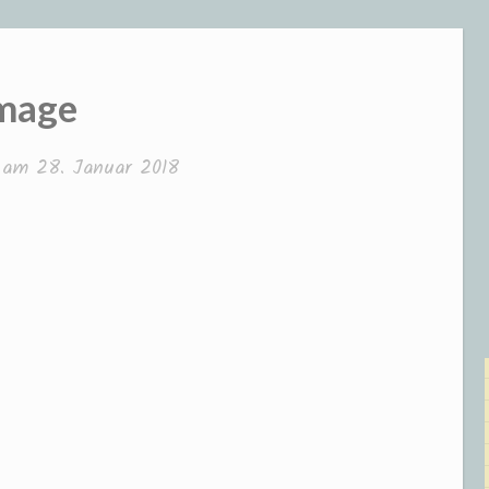
mage
t am
28. Januar 2018