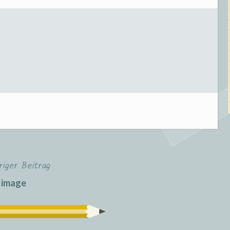
riger Beitrag
image