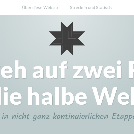
Über diese Website
Strecken und Statistik
eh auf zwei
ie halbe We
in nicht ganz kontinuierlichen Etapp