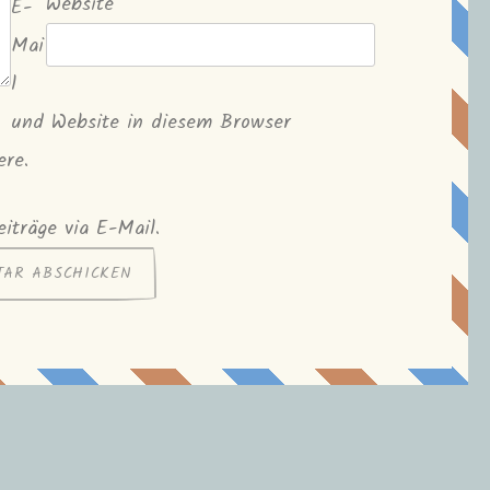
Website
E-
Mai
l
und Website in diesem Browser
ere.
iträge via E-Mail.