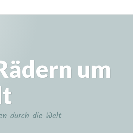
 Rädern um
lt
en durch die Welt