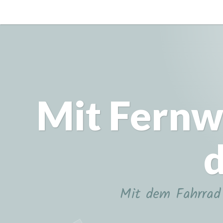
Zum
Inhalt
springen
Mit Fernw
d
Mit dem Fahrrad 