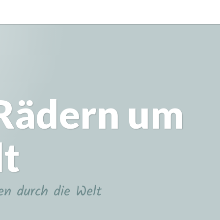
 Rädern um
lt
en durch die Welt