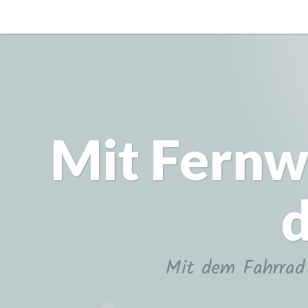
Zum
Inhalt
springen
Mit Fernw
d
Mit dem Fahrrad 