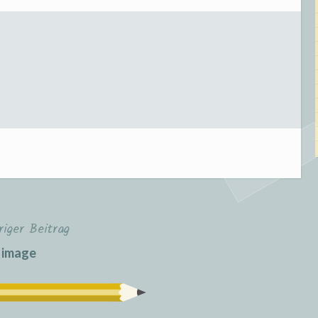
riger Beitrag
image