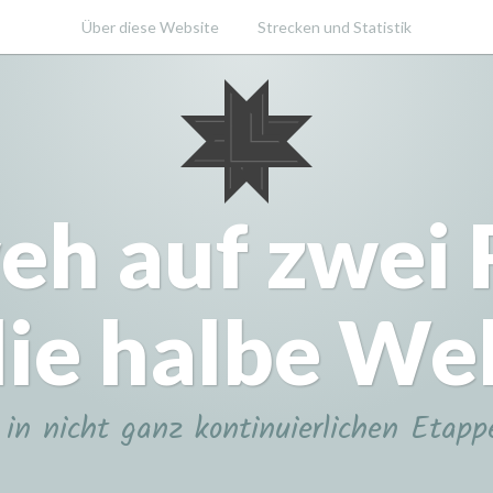
Über diese Website
Strecken und Statistik
eh auf zwei
ie halbe We
in nicht ganz kontinuierlichen Etapp