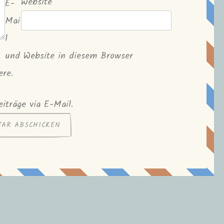
Website
E-
Mai
l
und Website in diesem Browser
ere.
iträge via E-Mail.