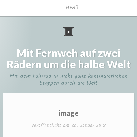
Zum
MENÜ
Inhalt
springen
Mit Fernweh auf zwei
Rädern um die halbe Welt
Mit dem Fahrrad in nicht ganz kontinuierlichen
Etappen durch die Welt
image
Veröffentlicht am
26. Januar 2018