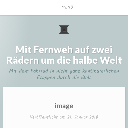
Zum
MENÜ
Inhalt
springen
Mit Fernweh auf zwei
Rädern um die halbe Welt
Mit dem Fahrrad in nicht ganz kontinuierlichen
Etappen durch die Welt
image
Veröffentlicht am
21. Januar 2018