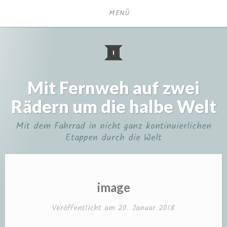
Zum
MENÜ
Inhalt
springen
Mit Fernweh auf zwei
Rädern um die halbe Welt
Mit dem Fahrrad in nicht ganz kontinuierlichen
Etappen durch die Welt
image
Veröffentlicht am
20. Januar 2018