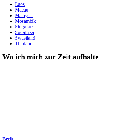
Laos
Macau
Malaysia
Mosambik
Singapur
Südafrika
Swasiland
Thailand
Wo ich mich zur Zeit aufhalte
Berlin