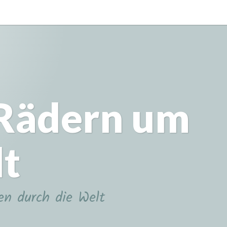
 Rädern um
lt
en durch die Welt