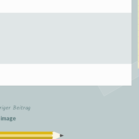
riger Beitrag
image