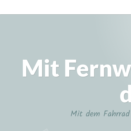
Zum
Inhalt
springen
Mit Fernw
d
Mit dem Fahrrad 