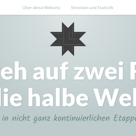
Über diese Website
Strecken und Statistik
eh auf zwei
ie halbe We
in nicht ganz kontinuierlichen Etapp