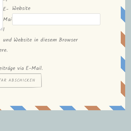
Website
E-
Mai
l
und Website in diesem Browser
ere.
iträge via E-Mail.