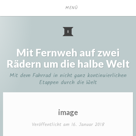
Zum
MENÜ
Inhalt
springen
Mit Fernweh auf zwei
Rädern um die halbe Welt
Mit dem Fahrrad in nicht ganz kontinuierlichen
Etappen durch die Welt
image
Veröffentlicht am
16. Januar 2018