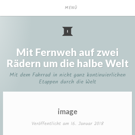
Zum
MENÜ
Inhalt
springen
Mit Fernweh auf zwei
Rädern um die halbe Welt
Mit dem Fahrrad in nicht ganz kontinuierlichen
Etappen durch die Welt
image
Veröffentlicht am
16. Januar 2018