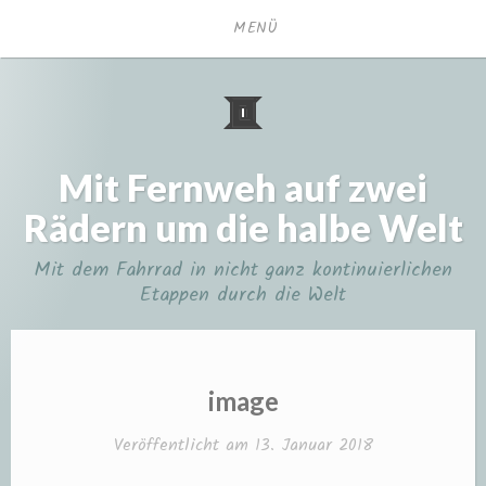
Zum
MENÜ
Inhalt
springen
Mit Fernweh auf zwei
Rädern um die halbe Welt
Mit dem Fahrrad in nicht ganz kontinuierlichen
Etappen durch die Welt
image
Veröffentlicht am
13. Januar 2018