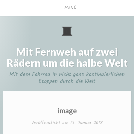
Zum
MENÜ
Inhalt
springen
Mit Fernweh auf zwei
Rädern um die halbe Welt
Mit dem Fahrrad in nicht ganz kontinuierlichen
Etappen durch die Welt
image
Veröffentlicht am
13. Januar 2018