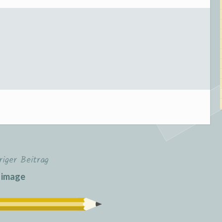
riger Beitrag
image