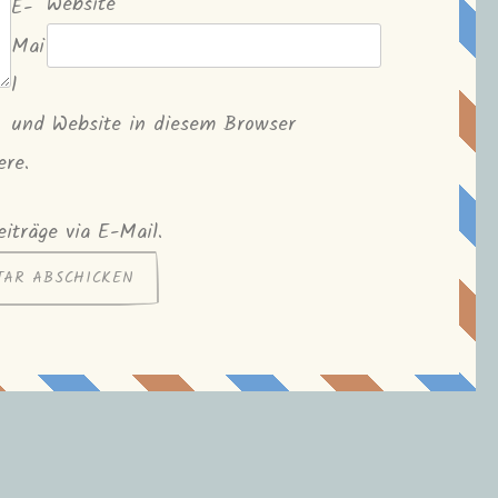
Website
E-
Mai
l
und Website in diesem Browser
ere.
iträge via E-Mail.