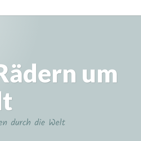
 Rädern um
lt
en durch die Welt