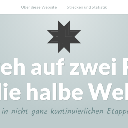
Über diese Website
Strecken und Statistik
eh auf zwei
ie halbe We
in nicht ganz kontinuierlichen Etapp