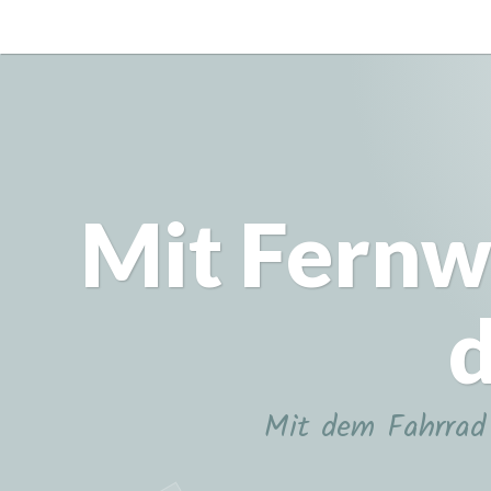
Zum
Inhalt
springen
Mit Fernw
d
Mit dem Fahrrad 