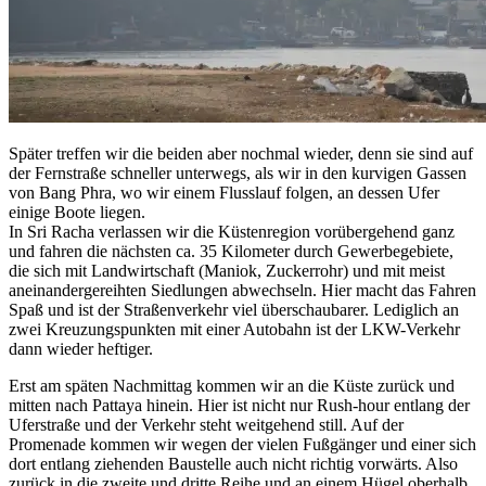
Später treffen wir die beiden aber nochmal wieder, denn sie sind auf
der Fernstraße schneller unterwegs, als wir in den kurvigen Gassen
von Bang Phra, wo wir einem Flusslauf folgen, an dessen Ufer
einige Boote liegen.
In Sri Racha verlassen wir die Küstenregion vorübergehend ganz
und fahren die nächsten ca. 35 Kilometer durch Gewerbegebiete,
die sich mit Landwirtschaft (Maniok, Zuckerrohr) und mit meist
aneinandergereihten Siedlungen abwechseln. Hier macht das Fahren
Spaß und ist der Straßenverkehr viel überschaubarer. Lediglich an
zwei Kreuzungspunkten mit einer Autobahn ist der LKW-Verkehr
dann wieder heftiger.
Erst am späten Nachmittag kommen wir an die Küste zurück und
mitten nach Pattaya hinein. Hier ist nicht nur Rush-hour entlang der
Uferstraße und der Verkehr steht weitgehend still. Auf der
Promenade kommen wir wegen der vielen Fußgänger und einer sich
dort entlang ziehenden Baustelle auch nicht richtig vorwärts. Also
zurück in die zweite und dritte Reihe und an einem Hügel oberhalb