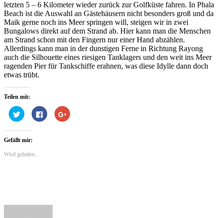
letzten 5 – 6 Kilometer wieder zurück zur Golfküste fahren. In Phala
Beach ist die Auswahl an Gästehäusern nicht besonders groß und da
Maik gerne noch ins Meer springen will, steigen wir in zwei
Bungalows direkt auf dem Strand ab. Hier kann man die Menschen
am Strand schon mit den Fingern nur einer Hand abzählen.
Allerdings kann man in der dunstigen Ferne in Richtung Rayong
auch die Silhouette eines riesigen Tanklagers und den weit ins Meer
ragenden Pier für Tankschiffe erahnen, was diese Idylle dann doch
etwas trübt.
Teilen mit:
Klick,
Klick,
Zum
um
um
Teilen
über
auf
auf
Twitter
Facebook
Google+
zu
zu
anklicken
Gefällt mir:
teilen
teilen
(Wird
(Wird
(Wird
in
in
in
neuem
Wird geladen...
neuem
neuem
Fenster
Fenster
Fenster
geöffnet)
geöffnet)
geöffnet)