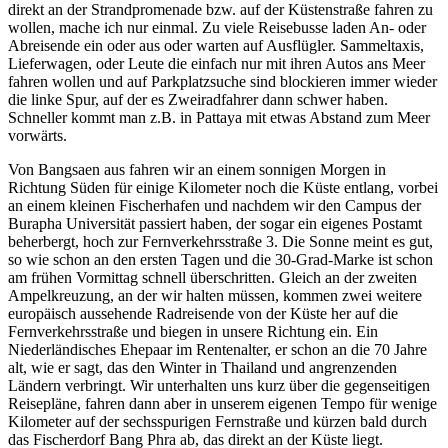
direkt an der Strandpromenade bzw. auf der Küstenstraße fahren zu
wollen, mache ich nur einmal. Zu viele Reisebusse laden An- oder
Abreisende ein oder aus oder warten auf Ausflügler. Sammeltaxis,
Lieferwagen, oder Leute die einfach nur mit ihren Autos ans Meer
fahren wollen und auf Parkplatzsuche sind blockieren immer wieder
die linke Spur, auf der es Zweiradfahrer dann schwer haben.
Schneller kommt man z.B. in Pattaya mit etwas Abstand zum Meer
vorwärts.
Von Bangsaen aus fahren wir an einem sonnigen Morgen in
Richtung Süden für einige Kilometer noch die Küste entlang, vorbei
an einem kleinen Fischerhafen und nachdem wir den Campus der
Burapha Universität passiert haben, der sogar ein eigenes Postamt
beherbergt, hoch zur Fernverkehrsstraße 3. Die Sonne meint es gut,
so wie schon an den ersten Tagen und die 30-Grad-Marke ist schon
am frühen Vormittag schnell überschritten. Gleich an der zweiten
Ampelkreuzung, an der wir halten müssen, kommen zwei weitere
europäisch aussehende Radreisende von der Küste her auf die
Fernverkehrsstraße und biegen in unsere Richtung ein. Ein
Niederländisches Ehepaar im Rentenalter, er schon an die 70 Jahre
alt, wie er sagt, das den Winter in Thailand und angrenzenden
Ländern verbringt. Wir unterhalten uns kurz über die gegenseitigen
Reisepläne, fahren dann aber in unserem eigenen Tempo für wenige
Kilometer auf der sechsspurigen Fernstraße und kürzen bald durch
das Fischerdorf Bang Phra ab, das direkt an der Küste liegt.