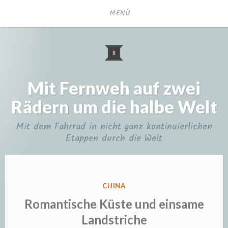
Zum
MENÜ
Inhalt
springen
Mit Fernweh auf zwei
Rädern um die halbe Welt
Mit dem Fahrrad in nicht ganz kontinuierlichen
Etappen durch die Welt
VERÖFFENTLICHT
CHINA
IN
Romantische Küste und einsame
Landstriche