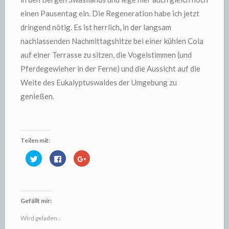
einen Pausentag ein. Die Regeneration habe ich jetzt
dringend nötig. Es ist herrlich, in der langsam
nachlassenden Nachmittagshitze bei einer kühlen Cola
auf einer Terrasse zu sitzen, die Vogelstimmen (und
Pferdegewieher in der Ferne) und die Aussicht auf die
Weite des Eukalyptuswaldes der Umgebung zu
genießen.
Teilen mit:
K
K
Z
l
l
u
i
i
m
c
c
T
k
k
e
,
,
i
u
u
l
m
m
e
Gefällt mir:
ü
a
n
b
u
a
e
f
u
Wird geladen...
r
F
f