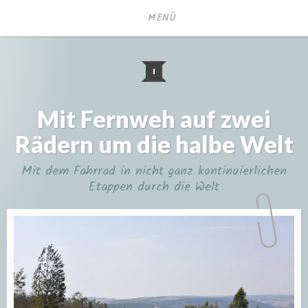
Zum
MENÜ
Inhalt
springen
Mit Fernweh auf zwei
Rädern um die halbe Welt
Mit dem Fahrrad in nicht ganz kontinuierlichen
Etappen durch die Welt