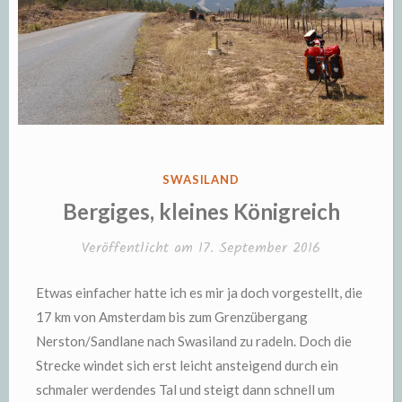
VERÖFFENTLICHT
SWASILAND
IN
Bergiges, kleines Königreich
Veröffentlicht am
17. September 2016
Etwas einfacher hatte ich es mir ja doch vorgestellt, die
17 km von Amsterdam bis zum Grenzübergang
Nerston/Sandlane nach Swasiland zu radeln. Doch die
Strecke windet sich erst leicht ansteigend durch ein
schmaler werdendes Tal und steigt dann schnell um