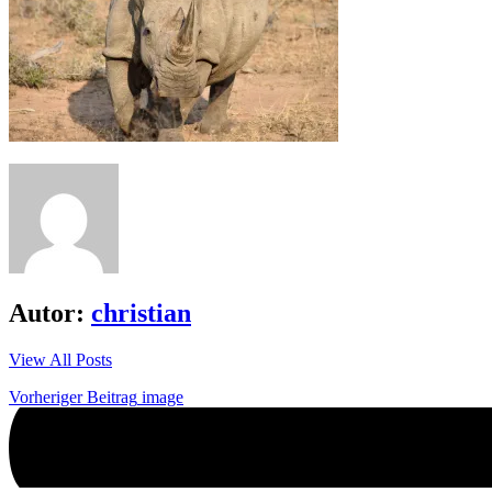
Autor:
christian
View All Posts
Beitrags-
Vorheriger Beitrag
image
Navigation