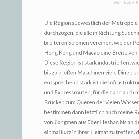
Am Jiang R
Die Region südwestlich der Metropole
durchzogen, die alle in Richtung Südch
breiteren Strömen vereinen, wie der Pe
Hong Kong und Macao eine Breite von m
Diese Region ist stark industriell ent
bis zu großen Maschinen viele Dinge pr
entsprechend stark ist die Infrastrukt
und Expressrouten, für die dann auch 
Brücken zum Queren der vielen Wasse
bestimmen dann letztlich auch meine R
von Jiangmen aus über Heshan bis an d
einmal kurz in ihrer Heimat zu treffen