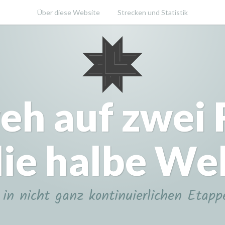
Über diese Website
Strecken und Statistik
eh auf zwei
ie halbe We
in nicht ganz kontinuierlichen Etapp