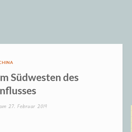
VERÖFFENTLICHT
CHINA
IN
im Südwesten des
nflusses
t am
27. Februar 2019