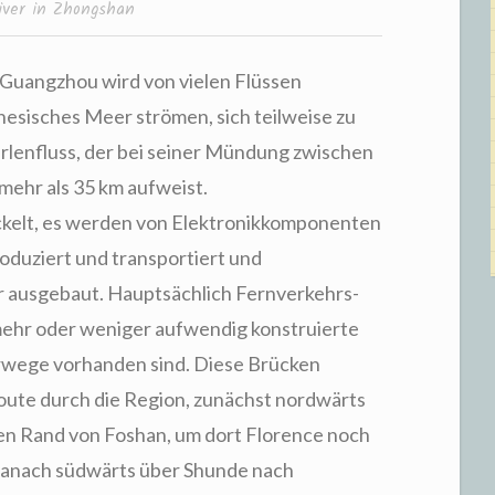
iver in Zhongshan
 Guangzhou wird von vielen Flüssen
inesisches Meer strömen, sich teilweise zu
rlenfluss, der bei seiner Mündung zwischen
ehr als 35 km aufweist.
wickelt, es werden von Elektronikkomponenten
oduziert und transportiert und
ur ausgebaut. Hauptsächlich Fernverkehrs-
mehr oder weniger aufwendig konstruierte
rwege vorhanden sind. Diese Brücken
oute durch die Region, zunächst nordwärts
en Rand von Foshan, um dort Florence noch
, danach südwärts über Shunde nach