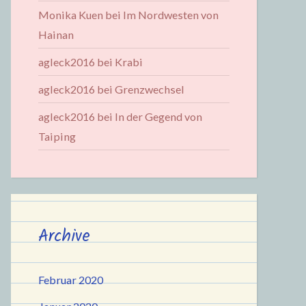
Monika Kuen
bei
Im Nordwesten von
Hainan
agleck2016
bei
Krabi
agleck2016
bei
Grenzwechsel
agleck2016
bei
In der Gegend von
Taiping
Archive
Februar 2020