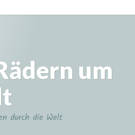
 Rädern um
lt
en durch die Welt