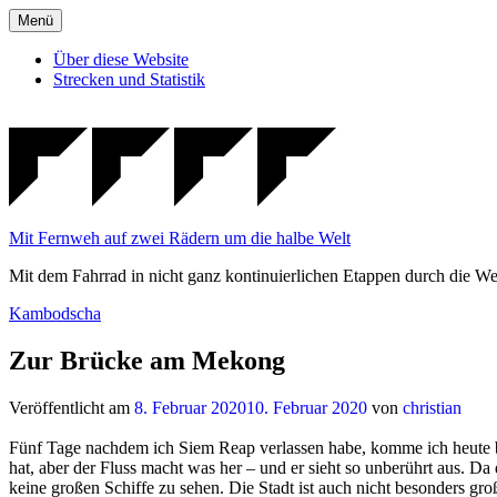
Zum
Menü
Inhalt
springen
Über diese Website
Strecken und Statistik
Mit Fernweh auf zwei Rädern um die halbe Welt
Mit dem Fahrrad in nicht ganz kontinuierlichen Etappen durch die We
Veröffentlicht
Kambodscha
in
Zur Brücke am Mekong
Veröffentlicht am
8. Februar 2020
10. Februar 2020
von
christian
Fünf Tage nachdem ich Siem Reap verlassen habe, komme ich heute be
hat, aber der Fluss macht was her – und er sieht so unberührt aus. Da 
keine großen Schiffe zu sehen. Die Stadt ist auch nicht besonders gr