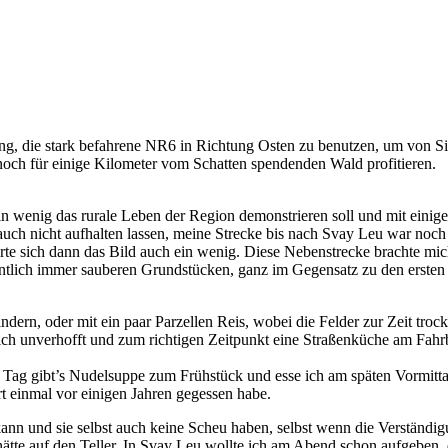
ung, die stark befahrene NR6 in Richtung Osten zu benutzen, um von
noch für einige Kilometer vom Schatten spendenden Wald profitieren.
die ein wenig das rurale Leben der Region demonstrieren soll und mit ei
h auch nicht aufhalten lassen, meine Strecke bis nach Svay Leu war noch
erte sich dann das Bild auch ein wenig. Diese Nebenstrecke brachte mi
entlich immer sauberen Grundstücken, ganz im Gegensatz zu den erste
ndern, oder mit ein paar Parzellen Reis, wobei die Felder zur Zeit trocke
ich unverhofft und zum richtigen Zeitpunkt eine Straßenküche am Fahrb
Tag gibt’s Nudelsuppe zum Frühstück und esse ich am späten Vormittag
t einmal vor einigen Jahren gegessen habe.
ann und sie selbst auch keine Scheu haben, selbst wenn die Verständig
hätte auf den Teller. In Svay Leu wollte ich am Abend schon aufgeben, 