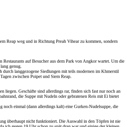
 Siem Reap weg und in Richtung Preah Vihear zu kommen, sondern
nigen Restaurants auf Besucher aus dem Park von Angkor wartet. Um die
 lang genug.
ch durch langgezogene Siedlungen mit teils modernen im Khmerstil
n Tagen zwischen Poipet und Siem Reap.
n liegen. Geschäfte sind allerdings rar, finden sich fast nur noch an
ahnrand, die Suppe mit Nudeln oder gebratenen Reis mit Ei bietet
 noch einmal (dann allerdings kalt) eine Gurken-Nudelsuppe, die
ung überhaupt nicht funktioniert. Die Auswahl in den Töpfen ist nie
da ich gegen 19 Uhr schon zu spät dran war und einige der kleinen