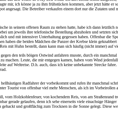
gte mir, ich könne ja zu ihm frühstücken kommen, aber jetzt hätte er 
pot angesagt. Die Betreiber verkaufen einem dort nur die Zutaten und 
sche in seinem offenen Raum zu stehen hatte, habe ich dann letztlich 
ei um jeweils ihre telefonische Bestellung abzuholen und setzten si
slich und mit intensiver Unterhaltung gegessen haben. Offenbar die Sp
en haben die beiden Mädchen die Panzer der Krebse klein geknabbert 
eis mit Huhn bestellt, dann kann man sich häufig (nicht immer) auf vi
er gegen den teils böigen Ostwind anfahren musste, durch ein manchmal 
ke zu machen. Leute, die mir entgegen kamen, haben vom Wind jedenfall
rite auf Weltreise. D.h. auch, dass ich keine unbekannte Strecke fahre
rad.
 hellhäutigen Radfahrer der vorbeikommt und rufen ihr manchmal schrill
r Tourist von offenbar viel mehr Menschen, als ich im Vorbeirollen an
müll, vom Holzkohlenfeuer, von kochendem Reis, von am Straßenrand
fenbar gerade gelaufen, denn ich sehe einerseits viele einachsige Häng
n gehackt und großflächig zum Trocknen in die Sonne gelegt. Diese w