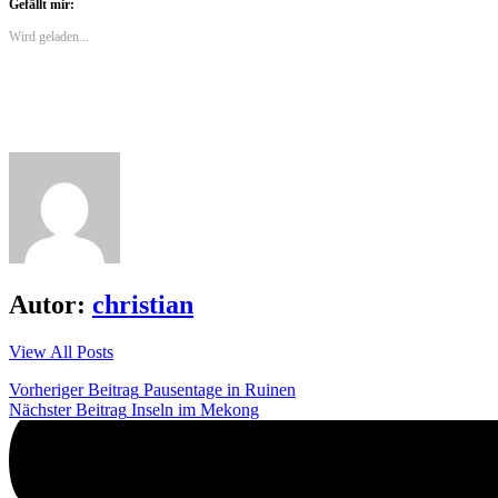
Gefällt mir:
teilen
teilen
(Wird
(Wird
(Wird
in
in
in
neuem
Wird geladen...
neuem
neuem
Fenster
Fenster
Fenster
geöffnet)
geöffnet)
geöffnet)
Autor:
christian
View All Posts
Beitrags-
Vorheriger Beitrag
Pausentage in Ruinen
Nächster Beitrag
Inseln im Mekong
Navigation