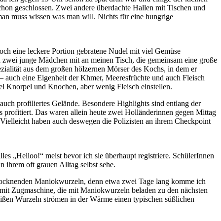
schon geschlossen. Zwei andere überdachte Hallen mit Tischen und
man muss wissen was man will. Nichts für eine hungrige
noch eine leckere Portion gebratene Nudel mit viel Gemüse
ch zwei junge Mädchen mit an meinen Tisch, die gemeinsam eine große
ezialität aus dem großen hölzernen Mörser des Kochs, in dem er
– auch eine Eigenheit der Khmer, Meeresfrüchte und auch Fleisch
el Knorpel und Knochen, aber wenig Fleisch einstellen.
auch profiliertes Gelände. Besondere Highlights sind entlang der
s profitiert. Das waren allein heute zwei Holländerinnen gegen Mittag
. Vielleicht haben auch deswegen die Polizisten an ihrem Checkpoint
es „Helloo!“ meist bevor ich sie überhaupt registriere. SchülerInnen
 ihrem oft grauen Alltag selbst sehe.
 trocknenden Maniokwurzeln, denn etwa zwei Tage lang komme ich
er mit Zugmaschine, die mit Maniokwurzeln beladen zu den nächsten
eißen Wurzeln strömen in der Wärme einen typischen süßlichen