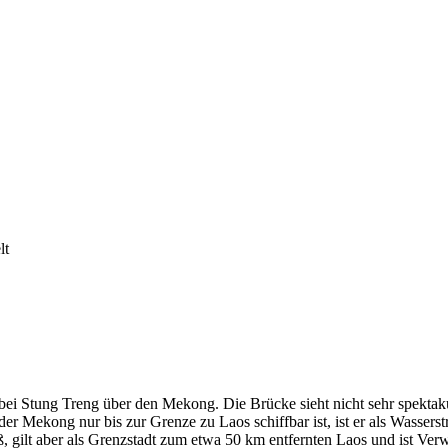
lt
i Stung Treng über den Mekong. Die Brücke sieht nicht sehr spektakul
der Mekong nur bis zur Grenze zu Laos schiffbar ist, ist er als Wasserstr
oß, gilt aber als Grenzstadt zum etwa 50 km entfernten Laos und ist V