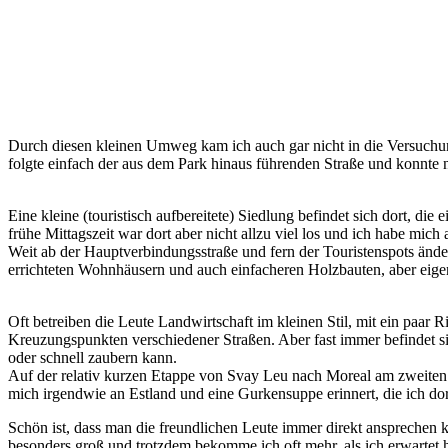
Durch diesen kleinen Umweg kam ich auch gar nicht in die Versuch
folgte einfach der aus dem Park hinaus führenden Straße und konnte 
Eine kleine (touristisch aufbereitete) Siedlung befindet sich dort, 
frühe Mittagszeit war dort aber nicht allzu viel los und ich habe mic
Weit ab der Hauptverbindungsstraße und fern der Touristenspots änd
errichteten Wohnhäusern und auch einfacheren Holzbauten, aber eig
Oft betreiben die Leute Landwirtschaft im kleinen Stil, mit ein paar Ri
Kreuzungspunkten verschiedener Straßen. Aber fast immer befindet s
oder schnell zaubern kann.
Auf der relativ kurzen Etappe von Svay Leu nach Moreal am zweiten 
mich irgendwie an Estland und eine Gurkensuppe erinnert, die ich dor
Schön ist, dass man die freundlichen Leute immer direkt ansprechen k
besonders groß und trotzdem bekomme ich oft mehr, als ich erwartet 