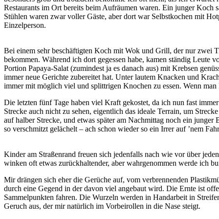
Restaurants im Ort bereits beim Aufräumen waren. Ein junger Koch sa
Stühlen waren zwar voller Gäste, aber dort war Selbstkochen mit Hot
Einzelperson.
Bei einem sehr beschäftigten Koch mit Wok und Grill, der nur zwei Ti
bekommen. Während ich dort gegessen habe, kamen ständig Leute vorb
Portion Papaya-Salat (zumindest ja es danach aus) mit Krebsen genüs
immer neue Gerichte zubereitet hat. Unter lautem Knacken und Krach
immer mit möglich viel und splittrigen Knochen zu essen. Wenn man R
Die letzten fünf Tage haben viel Kraft gekostet, da ich nun fast imm
Strecke auch nicht zu sehen, eigentlich das ideale Terrain, um Strec
auf halber Strecke, und etwas später am Nachmittag noch ein junger B
so verschmitzt gelächelt – ach schon wieder so ein Irrer auf ’nem Fahr
Kinder am Straßenrand freuen sich jedenfalls nach wie vor über jeden
winken oft etwas zurückhaltender, aber wahrgenommen werde ich bunte
Mir drängen sich eher die Gerüche auf, vom verbrennenden Plastik
durch eine Gegend in der davon viel angebaut wird. Die Ernte ist of
Sammelpunkten fahren. Die Wurzeln werden in Handarbeit in Streife
Geruch aus, der mir natürlich im Vorbeirollen in die Nase steigt.